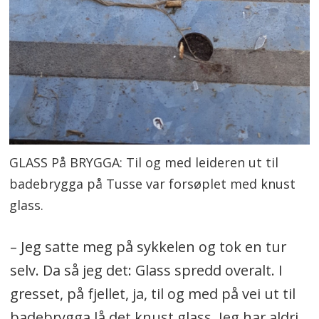
GLASS På BRYGGA: Til og med leideren ut til
badebrygga på Tusse var forsøplet med knust
glass.
– Jeg satte meg på sykkelen og tok en tur
selv. Da så jeg det: Glass spredd overalt. I
gresset, på fjellet, ja, til og med på vei ut til
badebrygga lå det knust glass. Jeg har aldri