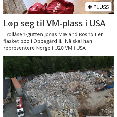
PLUSS
Løp seg til VM-plass i USA
Trollåsen-gutten Jonas Mæland Rosholt er
flasket opp i Oppegård IL. Nå skal han
representere Norge i U20 VM i USA.