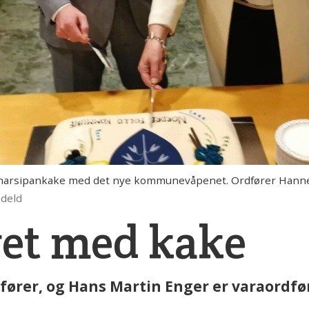
marsipankake med det nye kommunevåpenet. Ordfører Hanne
edeld
get med kake
fører, og Hans Martin Enger er varaordfø