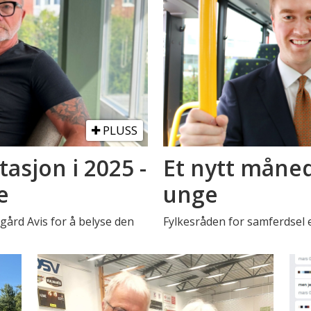
PLUSS
asjon i 2025 -
Et nytt måned
e
unge
rd Avis for å belyse den
Fylkesråden for samferdsel 