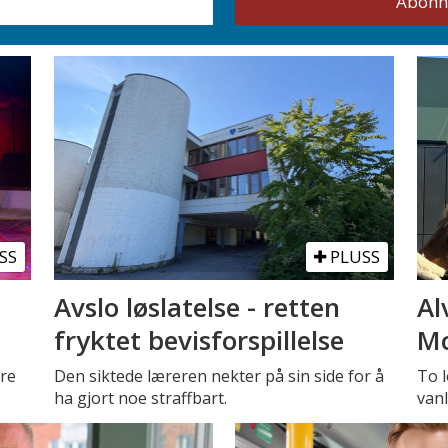
SS
PLUSS
Avslo løslatelse - retten
Al
fryktet bevisforspillelse
Mc
tre
Den siktede læreren nekter på sin side for å
To l
ha gjort noe straffbart.
vanl