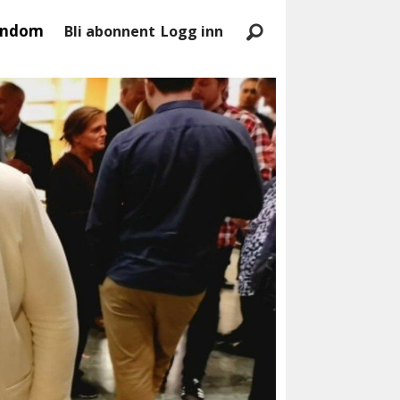
endom
Bli abonnent
Logg inn