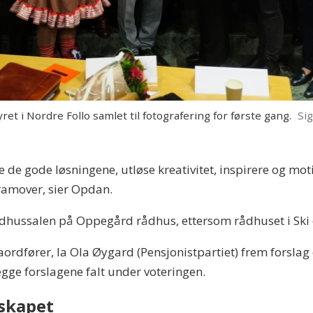
 i Nordre Follo samlet til fotografering for første gang.
Si
ne de gode løsningene, utløse kreativitet, inspirere og moti
ramover, sier Opdan.
 rådhussalen på Oppegård rådhus, ettersom rådhuset i Sk
aordfører, la Ola Øygard (Pensjonistpartiet) frem forslag
egge forslagene falt under voteringen.
nskapet