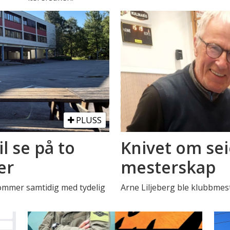
PLUSS
il se på to
Knivet om sei
er
mesterskap
Kommer samtidig med tydelig
Arne Liljeberg ble klubbmest