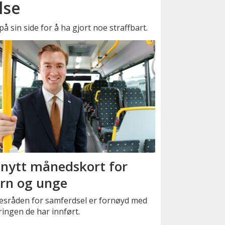
lse
å sin side for å ha gjort noe straffbart.
 nytt månedskort for
rn og unge
kesråden for samferdsel er fornøyd med
ingen de har innført.