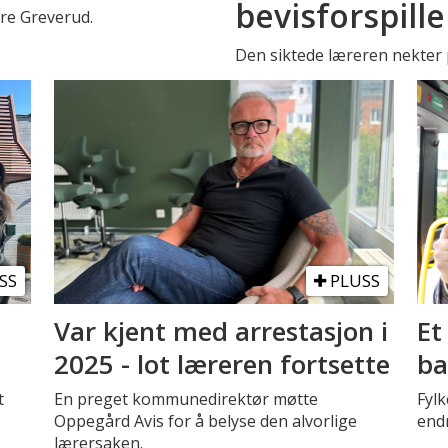
bevisforspille
stre Greverud.
Den siktede læreren nekter p
SS
PLUSS
Var kjent med arrestasjon i
Et
2025 - lot læreren fortsette
ba
t
En preget kommunedirektør møtte
Fyl
Oppegård Avis for å belyse den alvorlige
endr
lærersaken.