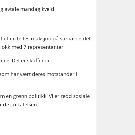
lig avtale mandag kveld.
t ut en felles reaksjon på samarbeidet.
blokk med 7 representanter.
iene. Det er skuffende.
e som har vært deres motstander i
om en grønn politikk. Vi er redd sosiale
r de i uttalelsen.