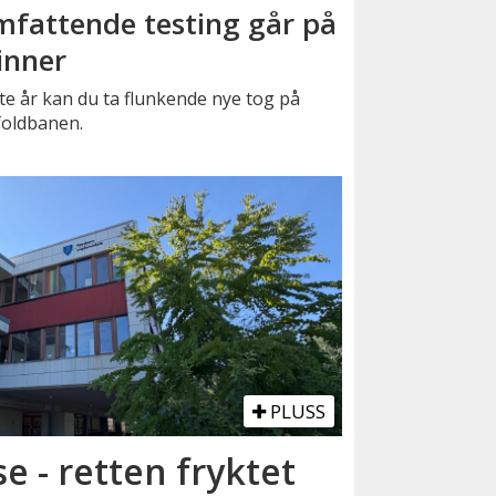
fattende testing går på
inner
e år kan du ta flunkende nye tog på
foldbanen.
PLUSS
se - retten fryktet