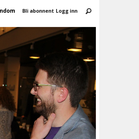
endom
Bli abonnent
Logg inn