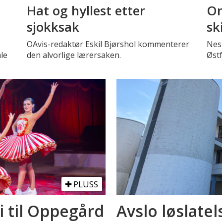
Hat og hyllest etter
Om
sjokksak
sk
OAvis-redaktør Eskil Bjørshol kommenterer
Nest
le
den alvorlige lærersaken.
Øst
PLUSS
i til Oppegård
Avslo løslatel