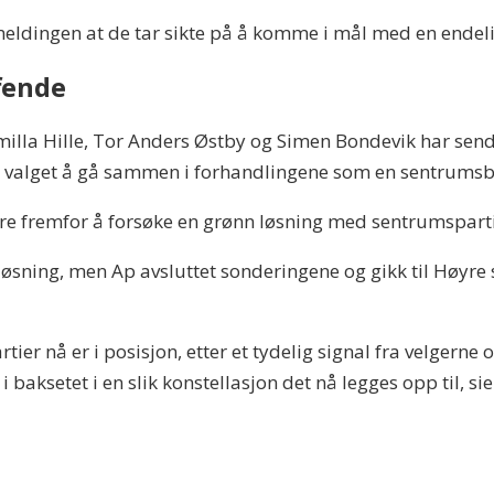
emeldingen at de tar sikte på å komme i mål med en ende
fende
milla Hille, Tor Anders Østby og Simen Bondevik har send
er valget å gå sammen i forhandlingene som en sentrums
Høyre fremfor å forsøke en grønn løsning med sentrumspart
en løsning, men Ap avsluttet sonderingene og gikk til Høyr
tier nå er i posisjon, etter et tydelig signal fra velgerne 
baksetet i en slik konstellasjon det nå legges opp til, sie