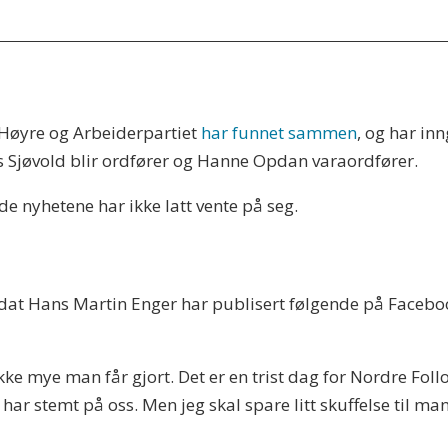
 Høyre og Arbeiderpartiet
har funnet sammen
, og har in
 Sjøvold blir ordfører og Hanne Opdan varaordfører.
nyhetene har ikke latt vente på seg.
idat Hans Martin Enger har publisert følgende på Faceb
kke mye man får gjort. Det er en trist dag for Nordre Foll
m har stemt på oss. Men jeg skal spare litt skuffelse til 