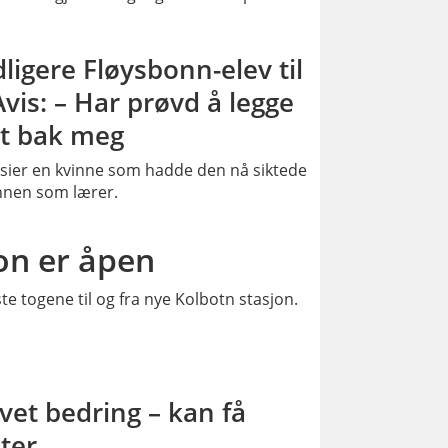
PLUSS
dligere Fløysbonn-elev til
vis: – Har prøvd å legge
t bak meg
sier en kvinne som hadde den nå siktede
nen som lærer.
PLUSS
on er åpen
e togene til og fra nye Kolbotn stasjon.
PLUSS
vet bedring – kan få
ter