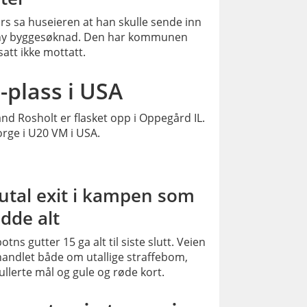
rs sa huseieren at han skulle sende inn
ny byggesøknad. Den har kommunen
satt ikke mottatt.
PLUSS
-plass i USA
nd Rosholt er flasket opp i Oppegård IL.
rge i U20 VM i USA.
PLUSS
utal exit i kampen som
dde alt
otns gutter 15 ga alt til siste slutt. Veien
handlet både om utallige straffebom,
llerte mål og gule og røde kort.
PLUSS