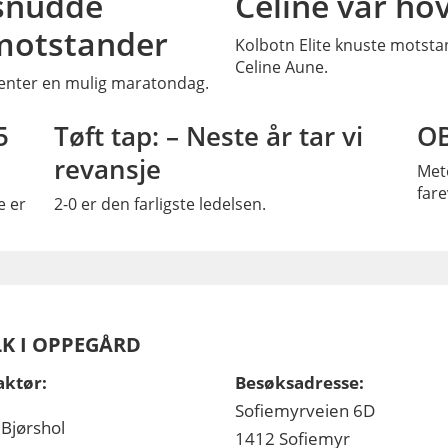
 snudde
Celine var ho
motstander
Kolbotn Elite knuste motsta
Celine Aune.
 venter en mulig maratondag.
SS
PLUSS
5
Tøft tap: – Neste år tar vi
OB
revansje
Mete
fare
e er
2-0 er den farligste ledelsen.
LK I OPPEGÅRD
aktør:
Besøksadresse:
Sofiemyrveien 6D
 Bjørshol
1412 Sofiemyr