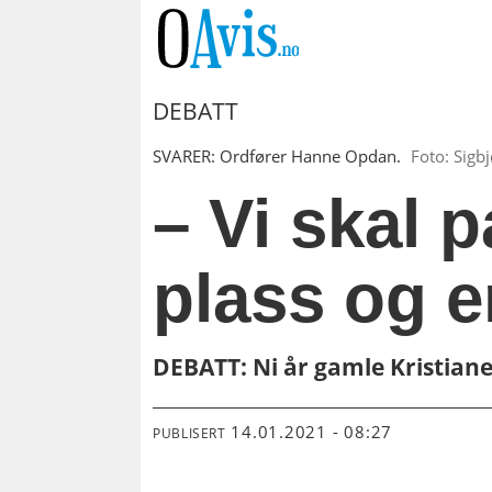
DEBATT
SVARER: Ordfører Hanne Opdan.
Foto: Sigb
– Vi skal p
plass og e
DEBATT: Ni år gamle Kristiane 
14.01.2021 - 08:27
PUBLISERT