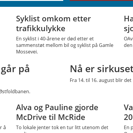
PLUSS
Syklist omkom etter
Ha
trafikkulykke
sj
En syklist i 40-årene er død etter et
OAv
sammenstøt mellom bil og syklist på Gamle
den 
Mossevei.
PLUSS
 går på
Nå er sirkuset
Fra 14. til 16. august blir d
 Østfoldbanen.
SS
PLUSS
Alva og Pauline gjorde
Va
McDrive til McRide
20
r å
To lokale jenter tok en tur litt utenom det
En 