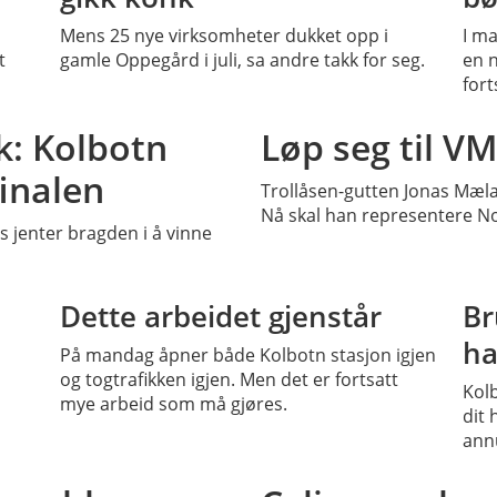
Mens 25 nye virksomheter dukket opp i
I ma
t
gamle Oppegård i juli, sa andre takk for seg.
en 
fort
PLUSS
k: Kolbotn
Løp seg til VM
finalen
Trollåsen-gutten Jonas Mæla
Nå skal han representere No
es jenter bragden i å vinne
SS
Dette arbeidet gjenstår
Br
ha
På mandag åpner både Kolbotn stasjon igjen
og togtrafikken igjen. Men det er fortsatt
Kolb
mye arbeid som må gjøres.
dit 
annu
PLUSS