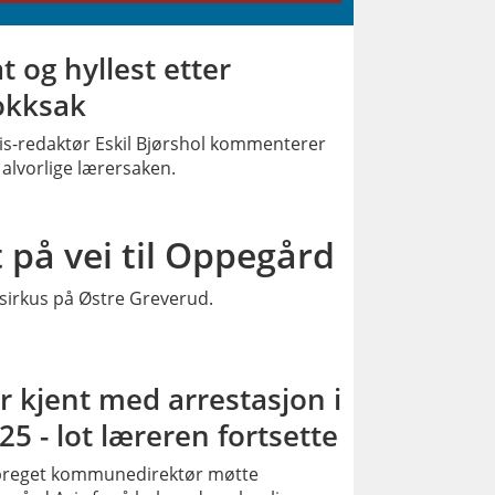
t og hyllest etter
okksak
is-redaktør Eskil Bjørshol kommenterer
alvorlige lærersaken.
PLUSS
 på vei til Oppegård
et sirkus på Østre Greverud.
PLUSS
r kjent med arrestasjon i
25 - lot læreren fortsette
preget kommunedirektør møtte