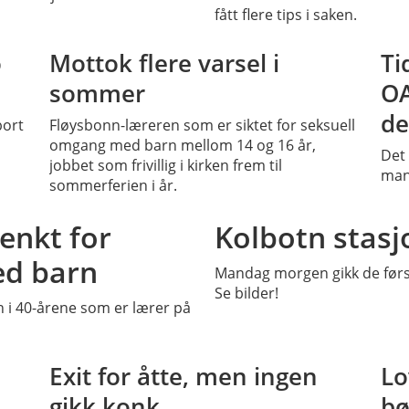
fått flere tips i saken.
SS
PLUSS
o
Mottok flere varsel i
Ti
sommer
OA
de
bort
Fløysbonn-læreren som er siktet for seksuell
omgang med barn mellom 14 og 16 år,
Det 
jobbet som frivillig i kirken frem til
man
sommerferien i år.
PLUSS
enkt for
Kolbotn stasj
ed barn
Mandag morgen gikk de først
Se bilder!
n i 40-årene som er lærer på
SS
PLUSS
Exit for åtte, men ingen
Lo
gikk konk
bø