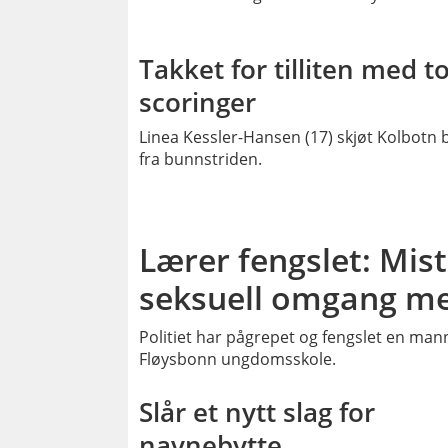
PLU
Takket for tilliten med t
scoringer
Linea Kessler-Hansen (17) skjøt Kolbotn 
fra bunnstriden.
Lærer fengslet: Mist
seksuell omgang m
Politiet har pågrepet og fengslet en man
Fløysbonn ungdomsskole.
PLU
Slår et nytt slag for
navnebytte