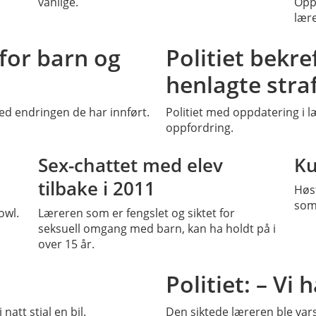
vanlige.
Oppe
lær
for barn og
Politiet bekref
henlagte stra
ed endringen de har innført.
Politiet med oppdatering i
oppfordring.
SS
Sex-chattet med elev
Ku
tilbake i 2011
Høst
som 
owl.
Læreren som er fengslet og siktet for
seksuell omgang med barn, kan ha holdt på i
over 15 år.
PLUSS
Politiet: – Vi h
natt stjal en bil.
Den siktede læreren ble vars