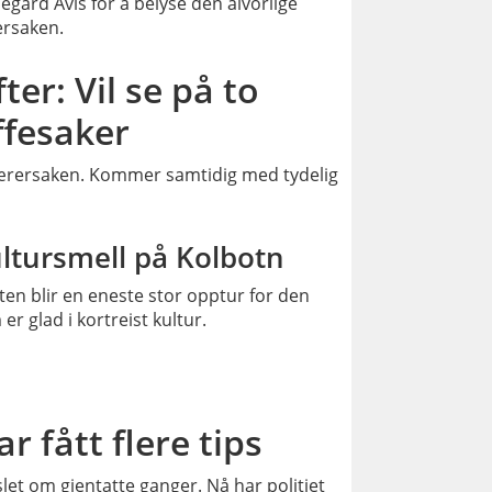
gård Avis for å belyse den alvorlige
ersaken.
PLUSS
ter: Vil se på to
ffesaker
 lærersaken. Kommer samtidig med tydelig
PLUSS
ltursmell på Kolbotn
en blir en eneste stor opptur for den
er glad i kortreist kultur.
PLUSS
ar fått flere tips
let om gjentatte ganger. Nå har politiet