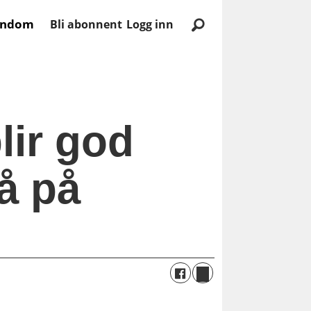
endom
Bli abonnent
Logg inn
lir god
å på