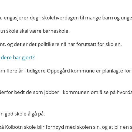
du engasjerer deg i skolehverdagen til mange barn og ung
otn skole skal være barneskole.
mt, og det er det politikere nå har forutsatt for skolen.
l dere har gjort?
nom flere år i tidligere Oppegård kommune er
planlagte for
r derfor bedt de som jobber i kommunen om å se på hvo
en god skole å gå på.
å Kolbotn skole blir fornøyd med skolen sin, og at blir en s