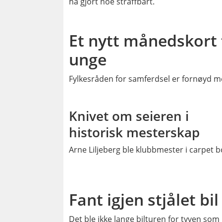
ha gjort noe straffbart.
Et nytt månedskort 
unge
Fylkesråden for samferdsel er fornøyd m
PLU
Knivet om seieren i
historisk mesterskap
Arne Liljeberg ble klubbmester i carpet b
Fant igjen stjålet bil
Det ble ikke lange bilturen for tyven som i 