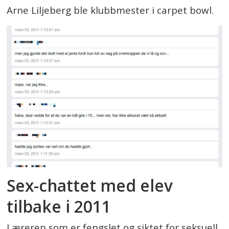
Arne Liljeberg ble klubbmester i carpet bowl.
Sex-chattet med elev
tilbake i 2011
Læreren som er fengslet og siktet for seksuell