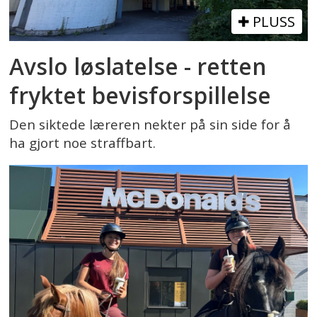
PLUSS
Avslo løslatelse - retten
fryktet bevisforspillelse
Den siktede læreren nekter på sin side for å
ha gjort noe straffbart.