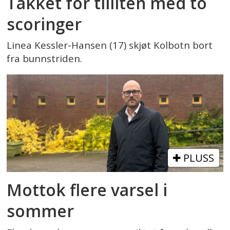
Takket for tilliten med to
scoringer
Linea Kessler-Hansen (17) skjøt Kolbotn bort
fra bunnstriden.
PLUSS
Mottok flere varsel i
sommer