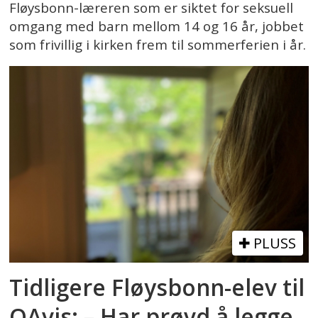
Fløysbonn-læreren som er siktet for seksuell
omgang med barn mellom 14 og 16 år, jobbet
som frivillig i kirken frem til sommerferien i år.
PLUSS
Tidligere Fløysbonn-elev til
OAvis: – Har prøvd å legge