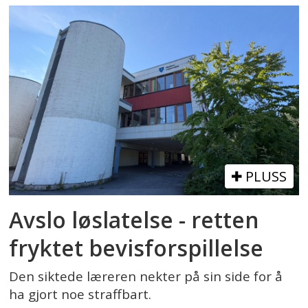
PLUSS
Avslo løslatelse - retten
fryktet bevisforspillelse
Den siktede læreren nekter på sin side for å
ha gjort noe straffbart.