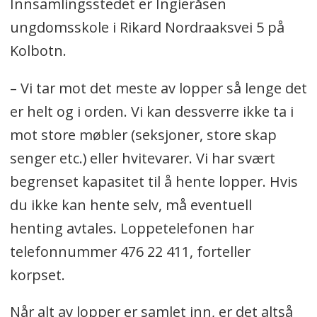
Innsamlingsstedet er Ingieråsen
ungdomsskole i Rikard Nordraaksvei 5 på
Sofiemyr Skolekorps:
Kolbotn.
24. og 25. august på Sofiemyr skole
– Vi tar mot det meste av lopper så lenge det
er helt og i orden. Vi kan dessverre ikke ta i
Kolbotn-Garden:
mot store møbler (seksjoner, store skap
14. og 15. september på Ingieråsen
senger etc.) eller hvitevarer. Vi har svært
skole
begrenset kapasitet til å hente lopper. Hvis
du ikke kan hente selv, må eventuell
henting avtales. Loppetelefonen har
telefonnummer 476 22 411, forteller
korpset.
Når alt av lopper er samlet inn, er det altså