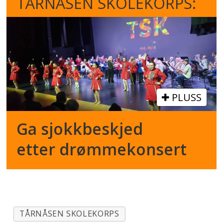
TÅRNÅSEN SKOLEKORPS:
PLUSS
Ga sjokkbeskjed
etter drømmekonsert
TÅRNÅSEN SKOLEKORPS