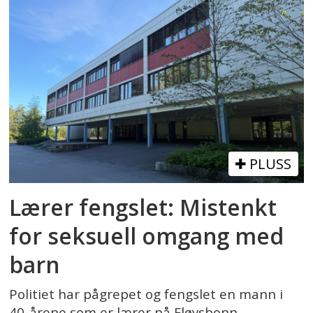
PLUSS
Lærer fengslet: Mistenkt
for seksuell omgang med
barn
Politiet har pågrepet og fengslet en mann i
40-årene som er lærer på Fløysbonn