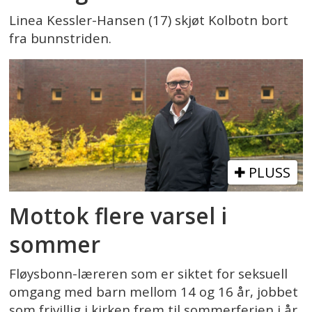
Linea Kessler-Hansen (17) skjøt Kolbotn bort
fra bunnstriden.
PLUSS
Mottok flere varsel i
sommer
Fløysbonn-læreren som er siktet for seksuell
omgang med barn mellom 14 og 16 år, jobbet
som frivillig i kirken frem til sommerferien i år.