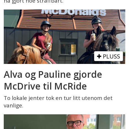
ha gjort noe straffbart.
PLUSS
Alva og Pauline gjorde
McDrive til McRide
To lokale jenter tok en tur litt utenom det
vanlige.