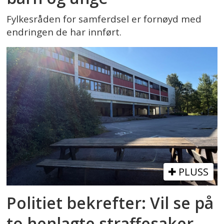
Fylkesråden for samferdsel er fornøyd med
endringen de har innført.
PLUSS
Politiet bekrefter: Vil se på
to henlagte straffesaker