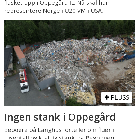
flasket opp i Oppegård IL. Nå skal han
representere Norge i U20 VM i USA.
PLUSS
Ingen stank i Oppegård
Beboere på Langhus forteller om fluer i
tusentall og kraftig stank fra Regnbuen