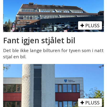
PLUSS
Fant igjen stjålet bil
Det ble ikke lange bilturen for tyven som i natt
stjal en bil.
PLUSS