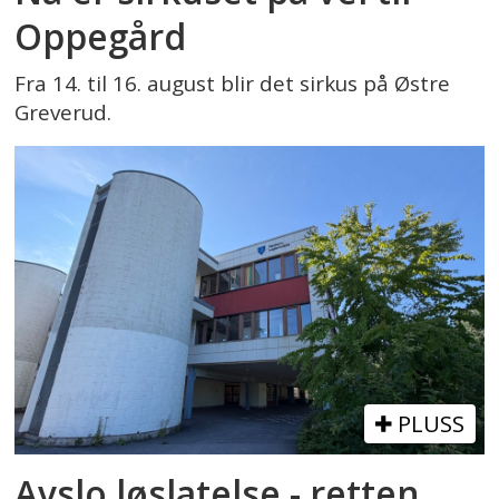
Oppegård
Fra 14. til 16. august blir det sirkus på Østre
Greverud.
PLUSS
Avslo løslatelse - retten