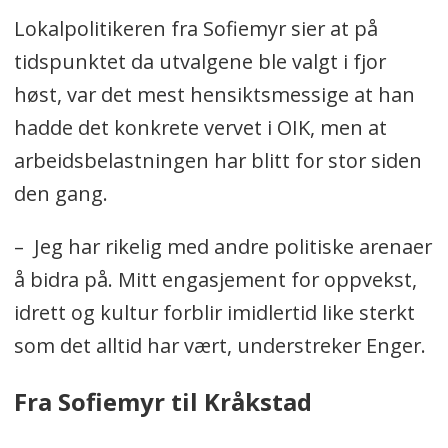
folkehelse, kulturskole, bibliotek og
Lokalpolitikeren fra Sofiemyr sier at på
frivillighet.
tidspunktet da utvalgene ble valgt i fjor
Ledes av Camilla Hille (V)
høst, var det mest hensiktsmessige at han
Nestleder er Håkon Heløe (Ap)
hadde det konkrete vervet i OIK, men at
arbeidsbelastningen har blitt for stor siden
Faste medlemmer: Hans Martin Enger
den gang.
(MDG), Therese Bae (Ap), Simen
Bondevik (KrF), Paal Sjøvall (Sp),
– Jeg har rikelig med andre politiske arenaer
Charlotte Kristiansen (SV), Nesanet
å bidra på.
Mitt engasjement for oppvekst,
Hailemariam (V), Knut Oppegaard (H),
idrett og kultur forblir imidlertid like sterkt
Benthe Biltvedt (H), Daad Gjerde (H),
som det alltid har vært, understreker Enger.
Eirik Holmlund (H) og Nicklas Hoff
Fra Sofiemyr til Kråkstad
(Frp).