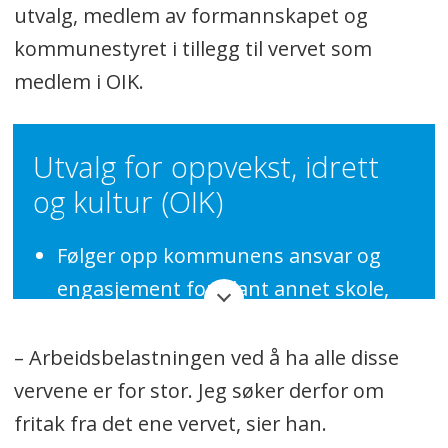
utvalg, medlem av formannskapet og
kommunestyret i tillegg til vervet som
medlem i OIK.
Utvalg for oppvekst, idrett
og kultur (OIK)
Følger opp kommunens ansvar og
engasjement for blant annet skole,
SFO, barnehage, voksenopplæring,
helsestasjon og skolehelsetjeneste,
– Arbeidsbelastningen ved å ha alle disse
barnevern, unge enslige asylsøkere,
vervene er for stor. Jeg søker derfor om
PPT, idrett, friluftsliv, kultur,
fritak fra det ene vervet, sier han.