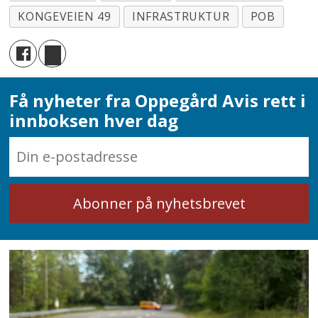
KONGEVEIEN 49
INFRASTRUKTUR
POB
Få nyheter fra Oppegård Avis rett i
innboksen hver dag