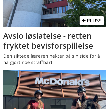
PLUSS
Avslo løslatelse - retten
fryktet bevisforspillelse
Den siktede læreren nekter på sin side for å
ha gjort noe straffbart.