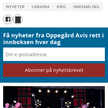
NYHETER
UKRAINA
KRIG
INNSAMLING
Få nyheter fra Oppegård Avis rett i
innboksen hver dag