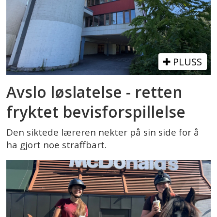
PLUSS
Avslo løslatelse - retten
fryktet bevisforspillelse
Den siktede læreren nekter på sin side for å
ha gjort noe straffbart.