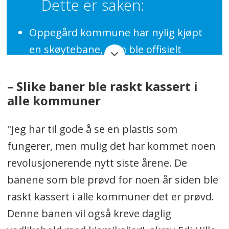
Dette er saken:
Oppegård kommune har nylig kjøpt
en skøytebane, som ble offisielt
åpnet på Jan Baalsruds plass i
Kolbotn sentrum lørdag 2. mars.
– Slike baner ble raskt kassert i
alle kommuner
Skøytebanen har en plastoverflate på
200 kvadratmeter, som består av
"Jeg har til gode å se en plastis som
mindre plater som er montert
fungerer, men mulig det har kommet noen
sammen som et puslespill.
revolusjonerende nytt siste årene. De
Må behandles daglig med
banene som ble prøvd for noen år siden ble
smøremiddel.
raskt kassert i alle kommuner det er prøvd.
Denne banen v
il også kreve daglig
Levert av Unisport Scandinavia AS.