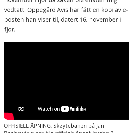
vedtatt. Oppegård Avis har fått en kopi av e-
posten han viser til, datert 16. november i
fjor.
OFFISIELL ÅPNING: Skøytebanen på Jan
Baalsruds plass ble offisielt åpnet lørdag 2.