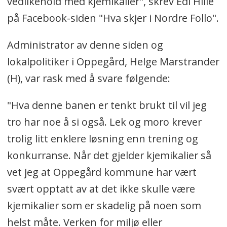
vedlikehold med kjemikalier", skrev Edi Hille
Budsjettet for prosjektet er på
på Facebook-siden "Hva skjer i Nordre Follo".
680.000 kroner, som inkluderer
skøytebanen, trærne rundt og
Administrator av denne siden og
belysningen, samt montering.
lokalpolitiker i Oppegård, Helge Marstrander
(H), var rask med å svare følgende:
"Hva denne banen er tenkt brukt til vil jeg
tro har noe å si også. Lek og moro krever
trolig litt enklere løsning enn trening og
konkurranse.
Når det gjelder kjemikalier så
vet jeg at Oppegård kommune har vært
svært opptatt av at det ikke skulle være
kjemikalier som er skadelig på noen som
helst måte. Verken for miljø eller