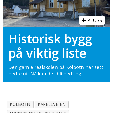
PLUSS
Historisk bygg
på viktig liste
Den gamle realskolen på Kolbotn har sett
bedre ut. Nå kan det bli bedring.
KOLBOTN
KAPELLVEIEN