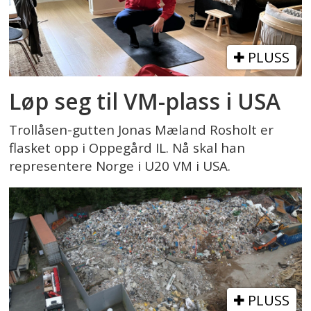
PLUSS
Løp seg til VM-plass i USA
Trollåsen-gutten Jonas Mæland Rosholt er
flasket opp i Oppegård IL. Nå skal han
representere Norge i U20 VM i USA.
PLUSS