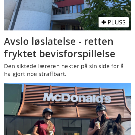
PLUSS
Avslo løslatelse - retten
fryktet bevisforspillelse
Den siktede læreren nekter på sin side for å
ha gjort noe straffbart.