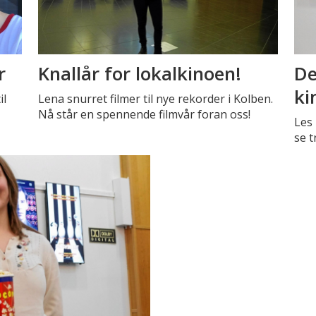
r
Knallår for lokalkinoen!
De
ki
il
Lena snurret filmer til nye rekorder i Kolben.
Nå står en spennende filmvår foran oss!
Les
se t