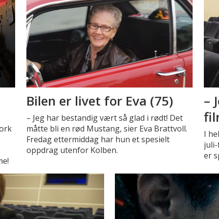
Bilen er livet for Eva (75)
– 
fi
– Jeg har bestandig vært så glad i rødt! Det
ork
måtte bli en rød Mustang, sier Eva Brattvoll.
I he
Fredag ettermiddag har hun et spesielt
juli
oppdrag utenfor Kolben.
er s
me!