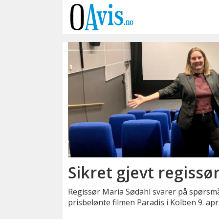
Emne:
kino
Sikret gjevt regissø
Regissør Maria Sødahl svarer på spørsmå
prisbelønte filmen Paradis i Kolben 9. apri