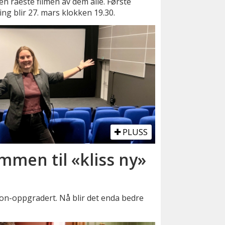
en råeste filmen av dem alle. Første
ing blir 27. mars klokken 19.30.
PLUSS
men til «kliss ny»
lion-oppgradert. Nå blir det enda bedre