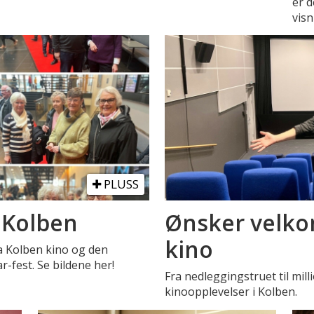
er d
visn
PLUSS
i Kolben
Ønsker velkom
kino
a Kolben kino og den
r-fest. Se bildene her!
Fra nedleggingstruet til mil
kinoopplevelser i Kolben.