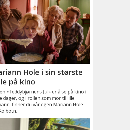
riann Hole i sin største
lle på kino
en «Teddybjørnens Jul» er å se på kino i
e dager, og i rollen som mor til lille
iann, finner du vår egen Mariann Hole
Kolbotn.