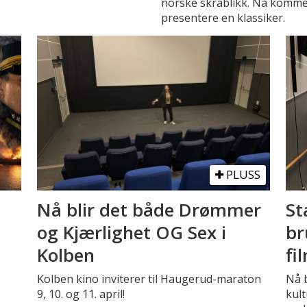
norske skråblikk. Nå kommer
presentere en klassiker.
PLUSS
Nå blir det både Drømmer
St
og Kjærlighet OG Sex i
br
Kolben
fi
Kolben kino inviterer til Haugerud-maraton
Nå b
9, 10. og 11. april!
kult