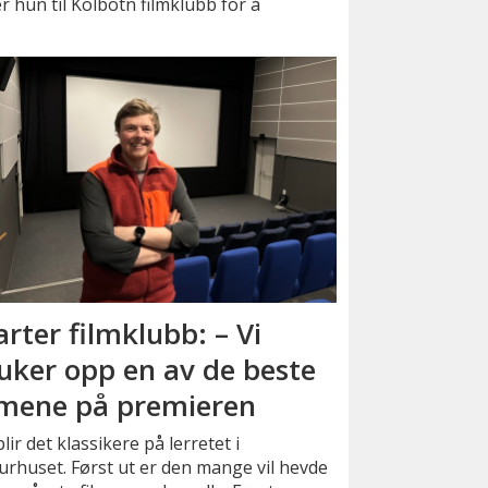
 hun til Kolbotn filmklubb for å
arter filmklubb: – Vi
uker opp en av de beste
lmene på premieren
lir det klassikere på lerretet i
urhuset. Først ut er den mange vil hevde