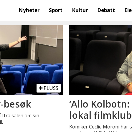
Nyheter
Sport
Kultur
Debatt
Ei
PLUSS
r-besøk
‘Allo Kolbotn:
lokal filmklu
l fra salen om sin
l.
Komiker Ceclie Moroni har t