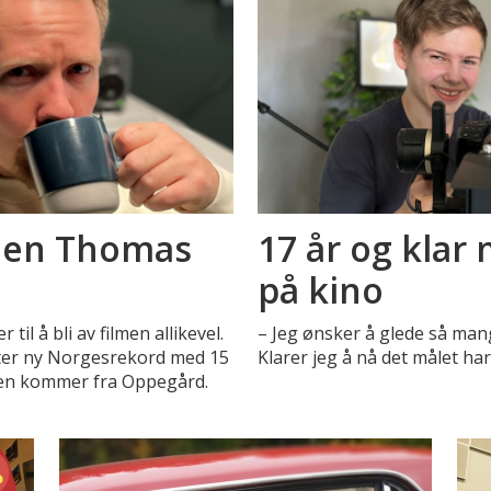
lmen Thomas
17 år og klar 
på kino
il å bli av filmen allikevel.
– Jeg ønsker å glede så ma
ter ny Norgesrekord med 15
Klarer jeg å nå det målet har 
 den kommer fra Oppegård.