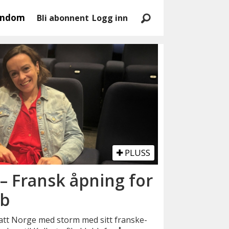
endom
Bli abonnent
Logg inn
PLUSS
 – Fransk åpning for
bb
att Norge med storm med sitt franske-