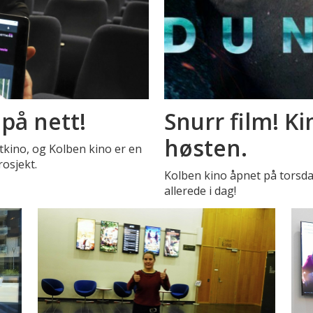
på nett!
Snurr film! K
høsten.
tkino, og Kolben kino er en
osjekt.
Kolben kino åpnet på torsda
allerede i dag!