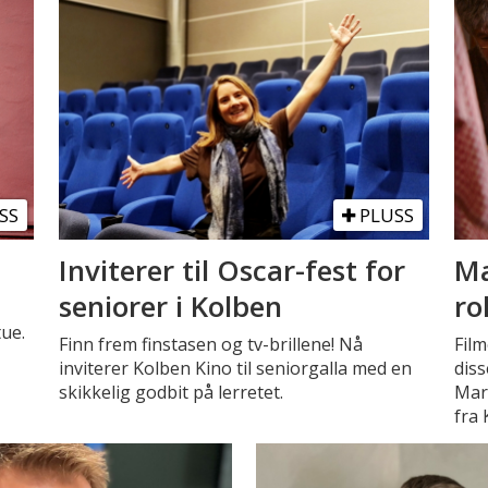
SS
PLUSS
Inviterer til Oscar-fest for
Ma
seniorer i Kolben
ro
tue.
Finn frem finstasen og tv-brillene! Nå
Film
inviterer Kolben Kino til seniorgalla med en
diss
skikkelig godbit på lerretet.
Mar
fra 