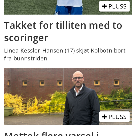
PLUSS
Takket for tilliten med to
scoringer
Linea Kessler-Hansen (17) skjøt Kolbotn bort
fra bunnstriden.
PLUSS
Mottok flere varsel i