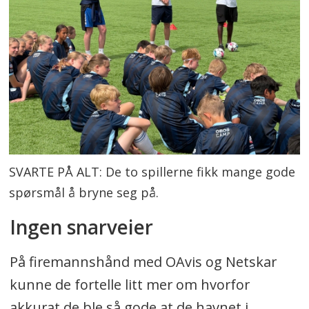
SVARTE PÅ ALT: De to spillerne fikk mange gode
spørsmål å bryne seg på.
Ingen snarveier
På firemannshånd med OAvis og Netskar
kunne de fortelle litt mer om hvorfor
akkurat de ble så gode at de havnet i