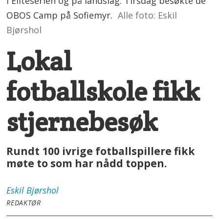
i Eliteserien og på landslag. Tirsdag besøkte de
OBOS Camp på Sofiemyr.
Alle foto: Eskil
Bjørshol
Lokal
fotballskole fikk
stjernebesøk
Rundt 100 ivrige fotballspillere fikk
møte to som har nådd toppen.
Eskil
Bjørshol
REDAKTØR