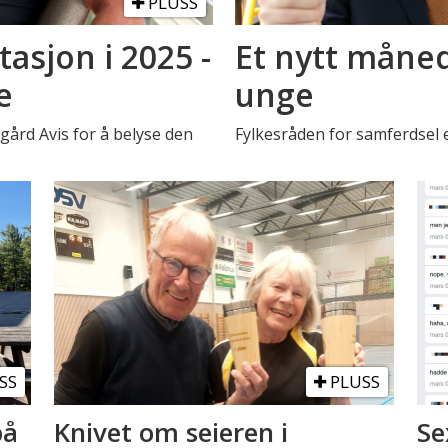
PLUSS
asjon i 2025 -
Et nytt måned
e
unge
rd Avis for å belyse den
Fylkesråden for samferdsel 
SS
PLUSS
på
Knivet om seieren i
Se