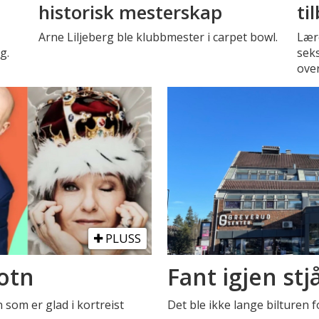
historisk mesterskap
ti
Arne Liljeberg ble klubbmester i carpet bowl.
Lære
g.
seks
over
PLUSS
otn
Fant igjen stjå
 som er glad i kortreist
Det ble ikke lange bilturen fo