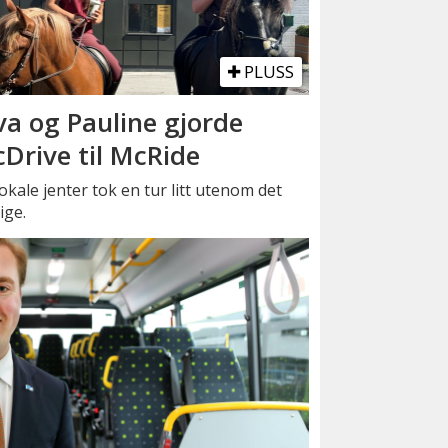
PLUSS
va og Pauline gjorde
Drive til McRide
okale jenter tok en tur litt utenom det
ige.