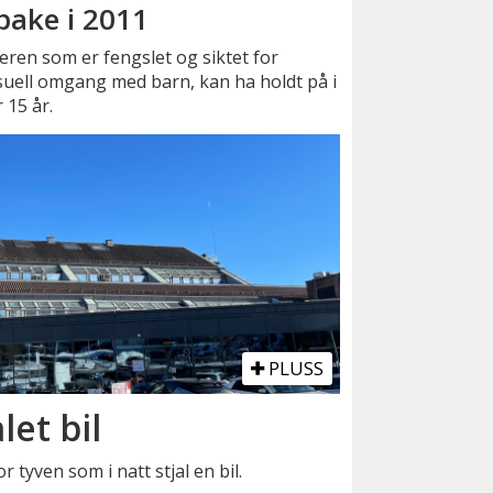
lbake i 2011
ren som er fengslet og siktet for
uell omgang med barn, kan ha holdt på i
 15 år.
PLUSS
let bil
r tyven som i natt stjal en bil.