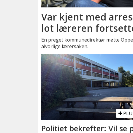
Var kjent med arrest
lot læreren fortsett
En preget kommunedirektør møtte Oppegå
alvorlige lærersaken.
PLU
Politiet bekrefter: Vil se 