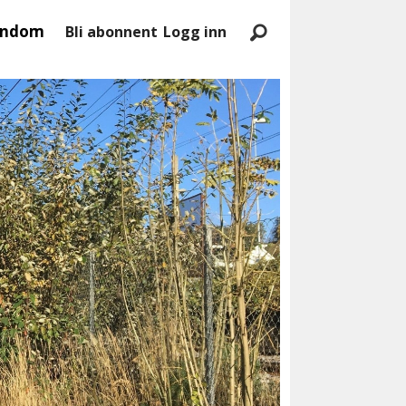
endom
Bli abonnent
Logg inn