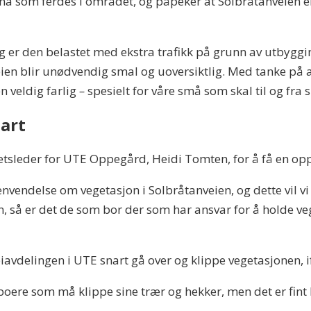
rna som ferdes i området, og påpeker at Solbråtanveien er
llegg er den belastet med ekstra trafikk på grunn av utbyg
 veien blir unødvendig smal og uoversiktlig. Med tanke på
n veldig farlig
–
spesielt for våre små som skal til og fra
nart
tsleder for UTE Oppegård, Heidi Tomten, for å få en opp
ndelse om vegetasjon i Solbråtanveien, og dette vil vi t
, så er det de som bor der som har ansvar for å holde ve
 veiavdelingen i UTE snart gå over og klippe vegetasjonen,
eboere som må klippe sine trær og hekker, men det er fint 