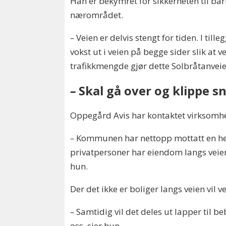
Han er bekymret for sikkerheten til ba
nærområdet.
–
Veien er delvis stengt for tiden. I ti
vokst ut i veien på begge sider slik at
trafikkmengde gjør dette Solbråtanveie
–
Skal gå over og klippe s
Oppegård Avis har kontaktet virksomhe
–
Kommunen har nettopp mottatt en henve
privatpersoner har eiendom langs veien
hun.
Der det ikke er boliger langs veien vil
–
Samtidig vil det deles ut lapper til b
oss, sier hun.