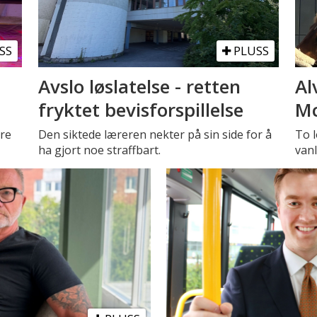
SS
PLUSS
Avslo løslatelse - retten
Al
fryktet bevisforspillelse
Mc
tre
Den siktede læreren nekter på sin side for å
To l
ha gjort noe straffbart.
vanl