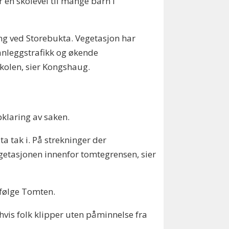
 en skolevei til mange barn i
ging ved Storebukta. Vegetasjon har
 anleggstrafikk og økende
 skolen, sier Kongshaug.
klaring av saken.
a tak i. På strekninger der
getasjonen innenfor tomtegrensen, sier
 ifølge Tomten.
hvis folk klipper uten påminnelse fra