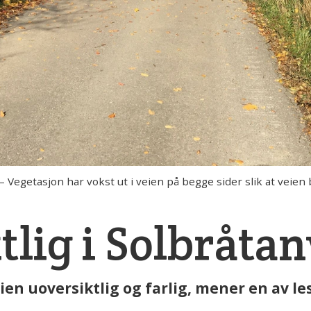
tasjon har vokst ut i veien på begge sider slik at veien bl
tlig i Solbråta
en uoversiktlig og farlig, mener en av le