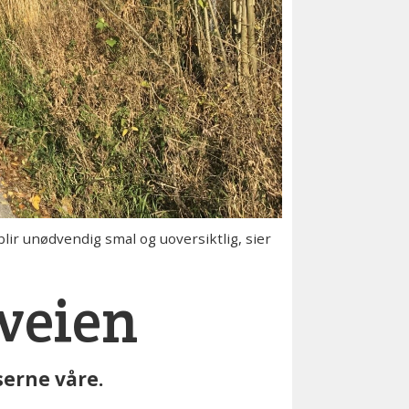
ir unødvendig smal og uoversiktlig, sier
nveien
serne våre.