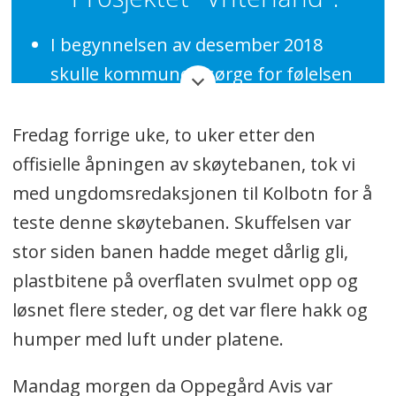
I begynnelsen av desember 2018
skulle kommunen sørge for følelsen
av storby ved å anlegge en
kunstisbane på minst 200
Fredag forrige uke, to uker etter den
kvadratmeter på Jan Baalsruds plass.
offisielle åpningen av skøytebanen, tok vi
med ungdomsredaksjonen til Kolbotn for å
Budsjettet for prosjektet er på
teste denne skøytebanen. Skuffelsen var
680.000 kroner, som inkluderer
stor siden banen hadde meget dårlig gli,
skøytebanen, trærne rundt og
plastbitene på overflaten svulmet opp og
belysningen, samt montering.
løsnet flere steder, og det var flere hakk og
Skøytebanen kom ikke på plass før 2.
humper med luft under platene.
mars 2019, og overflaten ble av plast
istedenfor kunstis.
Mandag morgen da Oppegård Avis var