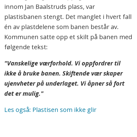
innom Jan Baalstruds plass, var
Etter planen skal banen brukes hvert
plastisbanen stengt. Det manglet i hvert fall
år fra 1. november og helt til over
én av plastdelene som banen består av.
påske, uavhengig av vær.
Kommunen satte opp et skilt på banen med
Kommunen har ikke opplyst hvor
følgende tekst:
mye penger skal settes av til driften
av banen.
"Vanskelige værforhold. Vi oppfordrer til
ikke å bruke banen. Skiftende vær skaper
Leverandøren anbefaler at banen
ujenvheter på underlaget. Vi åpner så fort
vaskes hver dag/etter tre-fire timers
det er mulig."
bruk for at den har gli.
Kommunen har valgt å vaske banen
Les også:
Plastisen som ikke glir
to ganger i uke.