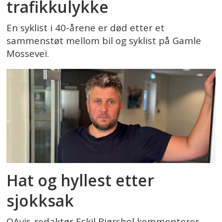
trafikkulykke
En syklist i 40-årene er død etter et
sammenstøt mellom bil og syklist på Gamle
Mossevei.
Hat og hyllest etter
sjokksak
OAvis-redaktør Eskil Bjørshol kommenterer