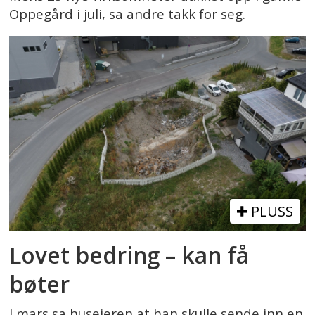
Oppegård i juli, sa andre takk for seg.
PLUSS
Lovet bedring – kan få
bøter
I mars sa huseieren at han skulle sende inn en