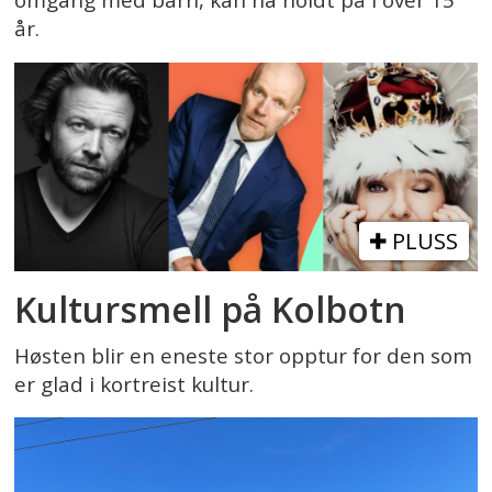
omgang med barn, kan ha holdt på i over 15
år.
PLUSS
Kultursmell på Kolbotn
Høsten blir en eneste stor opptur for den som
er glad i kortreist kultur.