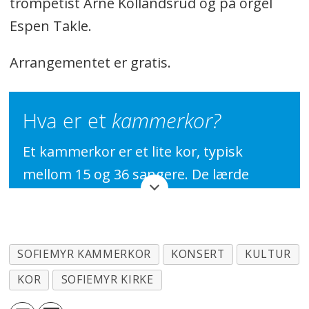
trompetist Arne Kollandsrud og på orgel
Espen Takle.
Arrangementet er gratis.
Hva er et
kammerkor?
Et kammerkor er et lite kor, typisk
mellom 15 og 36 sangere. De lærde
strides, når det kommer til
avgrensningen, mellom kammerkor og
vokalensemble. En avgrensning kan
SOFIEMYR KAMMERKOR
KONSERT
KULTUR
være, at kammerkor ofte har en
KOR
SOFIEMYR KIRKE
dirigent. Språksøsteren,