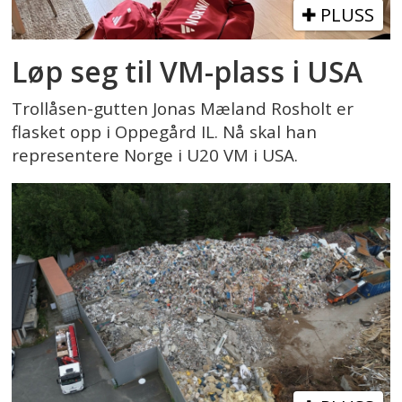
PLUSS
Løp seg til VM-plass i USA
Trollåsen-gutten Jonas Mæland Rosholt er
flasket opp i Oppegård IL. Nå skal han
representere Norge i U20 VM i USA.