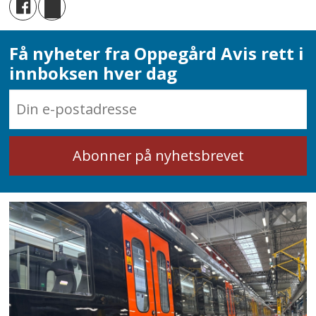
kammerorksester
følger samme prinsipp.
Et kammerorkester er et lite orkester
med 10-30 musikere.
Få nyheter fra Oppegård Avis rett i
innboksen hver dag