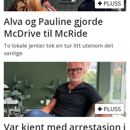
PLUSS
Alva og Pauline gjorde
McDrive til McRide
To lokale jenter tok en tur litt utenom det
vanlige.
PLUSS
Var kjent med arrestasjon i