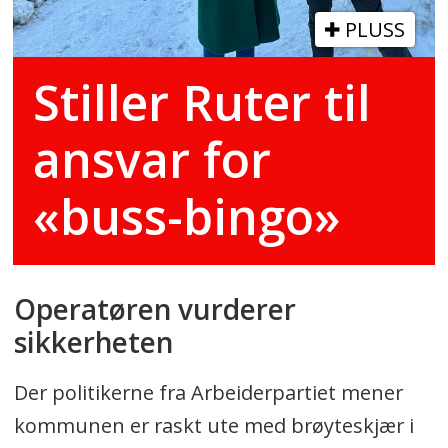
PLUSS
Stiller Ruter til
ansvar for
«buss-bingo»
Operatøren vurderer
sikkerheten
Der politikerne fra Arbeiderpartiet mener
kommunen er raskt ute med brøyteskjær i