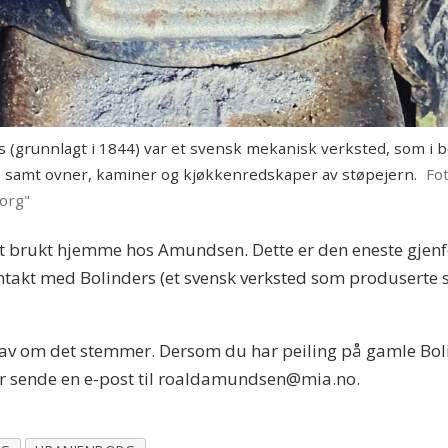
(grunnlagt i 1844) var et svensk mekanisk verksted, som i
g, samt ovner, kaminer og kjøkkenredskaper av støpejern.
Fo
org"
t brukt hjemme hos Amundsen. Dette er den eneste gjenfort
takt med Bolinders (et svensk verksted som produserte s
t av om det stemmer. Dersom du har peiling på gamle Bol
er sende en e-post til roaldamundsen@mia.no.