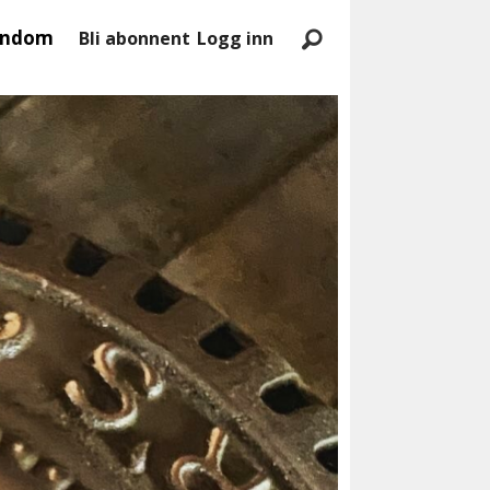
endom
Bli abonnent
Logg inn