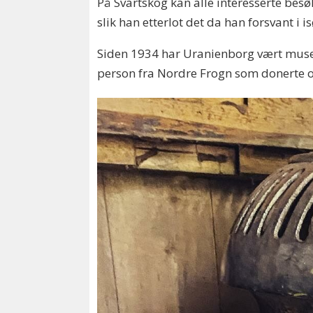
På Svartskog kan alle interesserte bes
slik han etterlot det da han forsvant i 
Siden 1934 har Uranienborg vært museu
person fra Nordre Frogn som donerte o