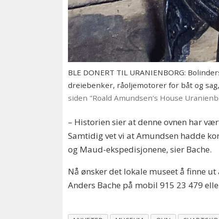
BLE DONERT TIL URANIENBORG: Bolinders 
dreiebenker, råoljemotorer for båt og sa
siden "Roald Amundsen's House Uranienb
– Historien sier at denne ovnen har vær
Samtidig vet vi at Amundsen hadde kon
og Maud-ekspedisjonene, sier Bache.
Nå ønsker det lokale museet å finne u
Anders Bache på mobil 915 23 479 ell