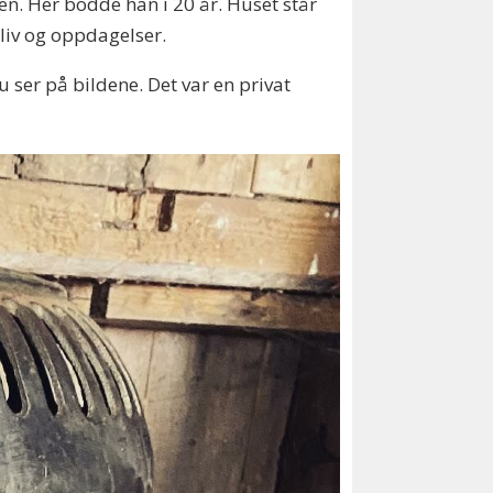
n. Her bodde han i 20 år. Huset står
 liv og oppdagelser.
ser på bildene. Det var en privat