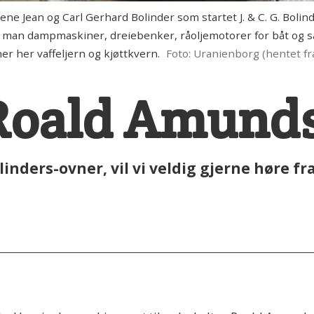
 Jean og Carl Gerhard Bolinder som startet J. & C. G. Bol
de man dampmaskiner, dreiebenker, råoljemotorer for båt og 
r her vaffeljern og kjøttkvern.
Foto: Uranienborg (hentet f
 Roald Amund
inders-ovner, vil vi veldig gjerne høre fr