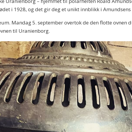
øke Uranienborg – hjemmet til polarhelten Roald Amundse
isødet i 1928, og det gir deg et unikt innblikk i Amundsens
m. Mandag 5. september overtok de den flotte ovnen du 
vnen til Uranienborg.