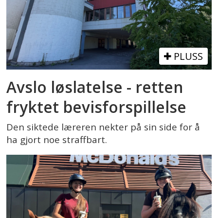
PLUSS
Avslo løslatelse - retten
fryktet bevisforspillelse
Den siktede læreren nekter på sin side for å
ha gjort noe straffbart.