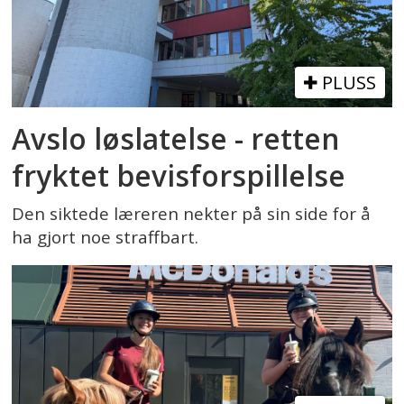
PLUSS
Avslo løslatelse - retten
fryktet bevisforspillelse
Den siktede læreren nekter på sin side for å
ha gjort noe straffbart.