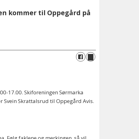
sen kommer til Oppegård på
15.00-17.00. Skiforeningen Sørmarka
ier Svein Skrattalsrud til Oppegård Avis.
a. Følg faklene og merkingen, så vil