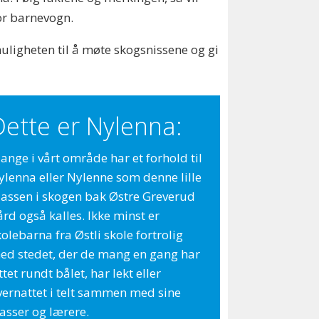
for barnevogn.
muligheten til å møte skogsnissene og gi
Dette er Nylenna:
ange i vårt område har et forhold til
ylenna eller Nylenne som denne lille
lassen i skogen bak Østre Greverud
rd også kalles. Ikke minst er
olebarna fra Østli skole fortrolig
ed stedet, der de mang en gang har
ttet rundt bålet, har lekt eller
vernattet i telt sammen med sine
lasser og lærere.