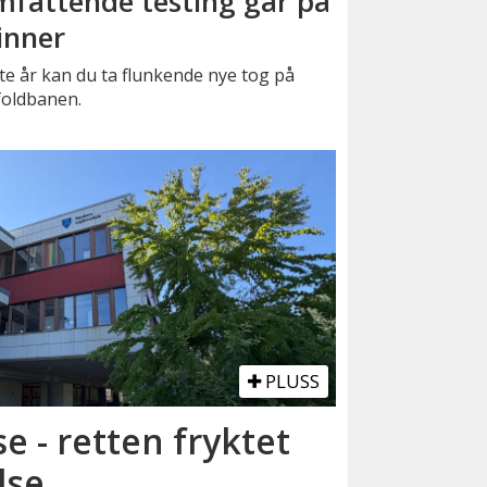
fattende testing går på
inner
e år kan du ta flunkende nye tog på
foldbanen.
PLUSS
se - retten fryktet
lse