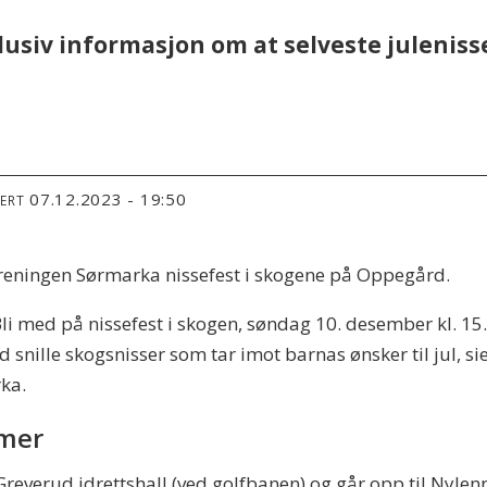
lusiv informasjon om at selveste julenis
07.12.2023 - 19:50
TERT
reningen Sørmarka nissefest i skogene på Oppegård.
! Bli med på nissefest i skogen, søndag 10. desember kl. 
ed snille skogsnisser som tar imot barnas ønsker til jul, s
rka.
mmer
everud idrettshall (ved golfbanen) og går opp til Nylenn