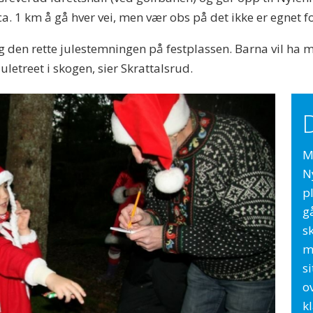
 ca. 1 km å gå hver vei, men vær obs på det ikke er egnet 
og den rette julestemningen på festplassen. Barna vil ha 
letreet i skogen, sier Skrattalsrud.
M
N
p
gå
sk
m
si
o
k