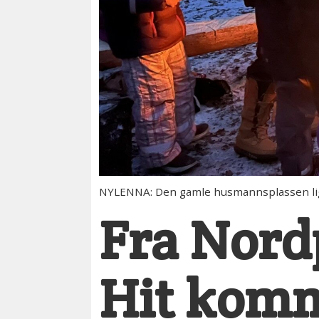
NYLENNA: Den gamle husmannsplassen ligg
Fra Nord
Hit komm