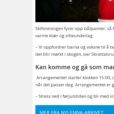
Skiforeningen fyrer opp bålpanner, så t
varme klær og sitteunderlag.
– Vi oppfordrer barna og voksne til å t
det blir mørkt i skogen, sier Skrattalsr
Kan komme og gå som man
Arrangementet starter klokken 15:00, 
når det passer deg. Arrangementet er gr
– Stress ned i førjulstiden og bli med i
MER FRA NYLENNA-ARKIVET: