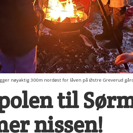
er nøyaktig 300m nordøst for låven på Østre Greverud gård
polen til Sør
er nissen!