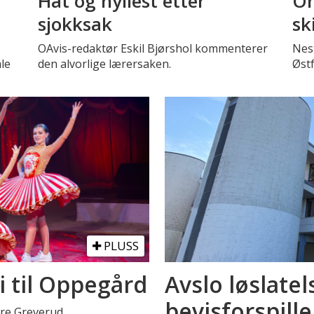
Hat og hyllest etter
Om
sjokksak
sk
OAvis-redaktør Eskil Bjørshol kommenterer
Nest
le
den alvorlige lærersaken.
Øst
PLUSS
i til Oppegård
Avslo løslatel
bevisforspille
stre Greverud.