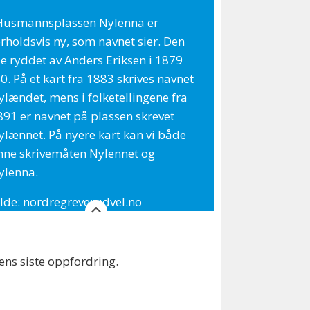
Husmannsplassen Nylenna er
orholdsvis ny, som navnet sier. Den
le ryddet av Anders Eriksen i 1879
0. På et kart fra 1883 skrives navnet
ylændet, mens i folketellingene fra
891 er navnet på plassen skrevet
ylænnet. På nyere kart kan vi både
inne skrivemåten Nylennet og
ylenna.
ilde: nordregreverudvel.no
rens siste oppfordring.