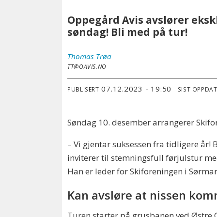
Oppegård Avis avslører eksk
søndag! Bli med på tur!
Thomas
Trøa
TT@OAVIS.NO
07.12.2023 - 19:50
PUBLISERT
SIST OPPDA
Søndag 10. desember arrangerer Skifo
– Vi gjentar suksessen fra tidligere år
inviterer til stemningsfull førjulstur m
Han er leder for Skiforeningen i Sørma
Kan avsløre at nissen ko
Turen starter på grusbanen ved Østre Gr