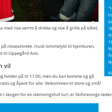
"
f
b
a med noe varmt å drikke og noe å grille på bålet,
-8
N
1
a på nisseantrekk. Husk lommelykt til hjemturen,
N
ud til Oppegård Avis.
f
N
 vil
K
og holder på til 17:00, men du kan komme og gå
atis og åpent for alle. Velkommen til store og små!
nn i skogen for en stemningsfull tur!, er Skiforenings-lede