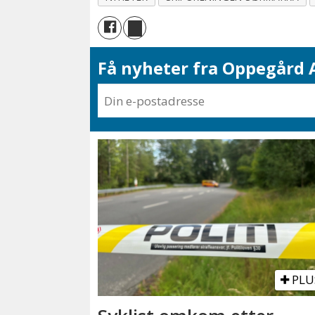
Få nyheter fra Oppegård A
PLU