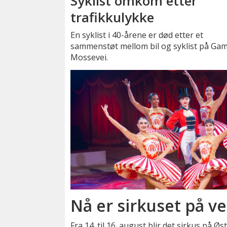
Syklist omkom etter
trafikkulykke
En syklist i 40-årene er død etter et
sammenstøt mellom bil og syklist på Gam
Mossevei.
Nå er sirkuset på ve
Fra 14. til 16. august blir det sirkus på Ø