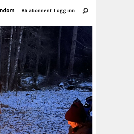
endom
Bli abonnent
Logg inn