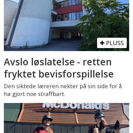
PLUSS
Avslo løslatelse - retten
fryktet bevisforspillelse
Den siktede læreren nekter på sin side for å
ha gjort noe straffbart.