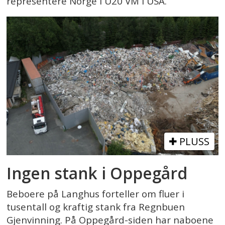
representere Norge i U20 VM i USA.
PLUSS
Ingen stank i Oppegård
Beboere på Langhus forteller om fluer i
tusentall og kraftig stank fra Regnbuen
Gjenvinning. På Oppegård-siden har naboene