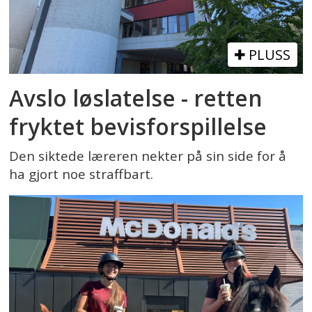
PLUSS
Avslo løslatelse - retten
fryktet bevisforspillelse
Den siktede læreren nekter på sin side for å
ha gjort noe straffbart.