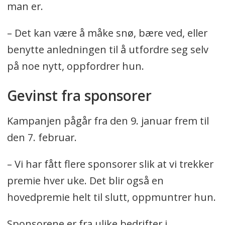
man er.
Frisklivssentralen arrangerer flere
kurs innen blant annet kosthold,
– Det kan være å måke snø, bære ved, eller
søvnbehandling av insomni, tobakk
benytte anledningen til å utfordre seg selv
og hverdagsmestring.
på noe nytt, oppfordrer hun.
For å komme i kontakt med
Gevinst fra sponsorer
Frisklivssentralen kan du snakke med
legen din, eller selv ta kontakt om du
Kampanjen pågår fra den 9. januar frem til
ønsker mer informasjon. Telefon: 45
den 7. februar.
61 86 78/ 93 27 16 17. E-post:
– Vi har fått flere sponsorer slik at vi trekker
Frisklivssentralen@nordrefollo.kommune
premie hver uke. Det blir også en
Link til facebook-gruppen:
hovedpremie helt til slutt, oppmuntrer hun.
https://www.facebook.com/groups/5307
Sponsorene er fra ulike bedrifter i