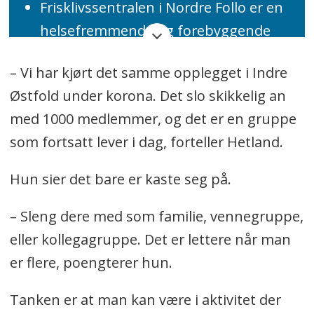
Frisklivssentralen i Nordre Follo er en
helsefremmende og forebyggende
kommunal helsetjeneste. De ansatte
– Vi har kjørt det samme opplegget i Indre
har helse- og idrettsfaglig bakgrunn.
Østfold under korona. Det slo skikkelig an
Målgruppen er personen med
med 1000 medlemmer, og det er en gruppe
sykdom eller økt risiko for sykdom,
som fortsatt lever i dag, forteller Hetland.
som trenger støtte til å endre
elvevaner og mestre
Hun sier det bare er kaste seg på.
helseutfordringer.
– Sleng dere med som familie, vennegruppe,
Frisklivssentralen tilbyr
eller kollegagruppe. Det er lettere når man
gruppeoppfølging over 12 uker med
er flere, poengterer hun.
tester, temasamlinger, individuelle
samtaler og ukentlig trening.
Tanken er at man kan være i aktivitet der