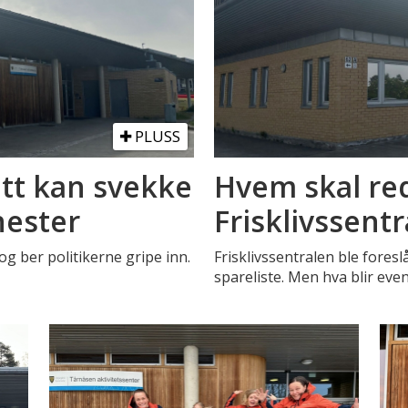
PLUSS
tt kan svekke
Hvem skal re
nester
Frisklivssent
g ber politikerne gripe inn.
Frisklivssentralen ble fore
spareliste. Men hva blir ev