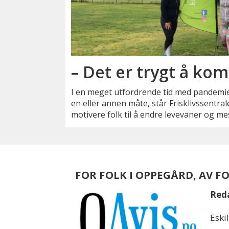
– Det er trygt å kom
I en meget utfordrende tid med pandemie
en eller annen måte, står Frisklivssentrale
motivere folk til å endre levevaner og me
FOR FOLK I OPPEGÅRD, AV F
Red
Eski