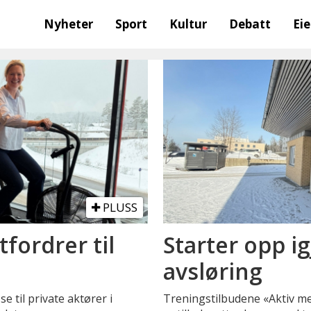
Nyheter
Sport
Kultur
Debatt
Ei
PLUSS
utfordrer til
Starter opp ig
avsløring
 til private aktører i
Treningstilbudene «Aktiv med