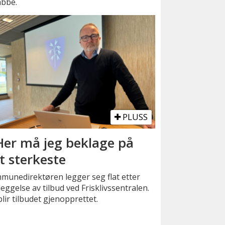
abbe.
PLUSS
Her må jeg beklage på
t sterkeste
munedirektøren legger seg flat etter
eggelse av tilbud ved Frisklivssentralen.
lir tilbudet gjenopprettet.