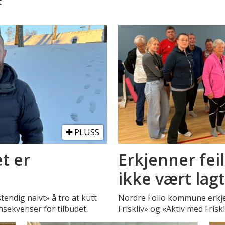
t
PLUSS
t er
Erkjenner feil
ikke vært lag
endig naivt» å tro at kutt
Nordre Follo kommune erkje
nsekvenser for tilbudet.
Friskliv» og «Aktiv med Friskl