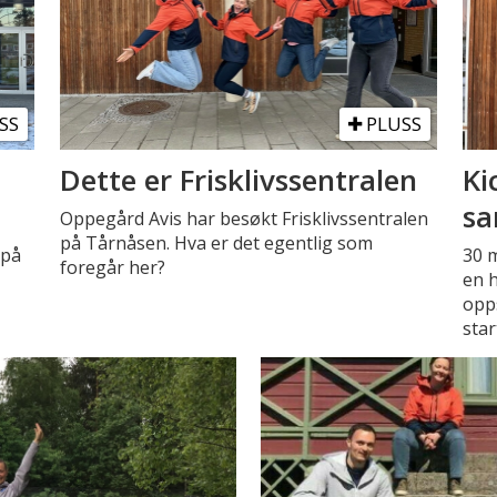
SS
PLUSS
Dette er Frisklivssentralen
Ki
sa
Oppegård Avis har besøkt Frisklivssentralen
på Tårnåsen. Hva er det egentlig som
 på
30 m
foregår her?
en h
opps
star