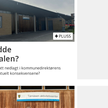
PLUSS
dde
ralen?
slått nedlagt i kommunedirektørens
entuelt konsekvensene?