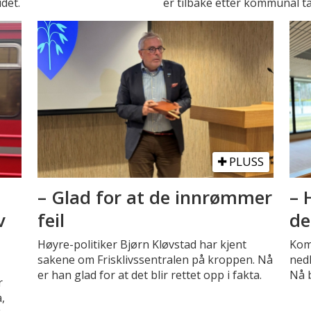
det.
er tilbake etter kommunal t
PLUSS
– Glad for at de innrømmer
– 
v
feil
de
Høyre-politiker Bjørn Kløvstad har kjent
Kom
sakene om Frisklivssentralen på kroppen. Nå
nedl
er han glad for at det blir rettet opp i fakta.
Nå b
r
,