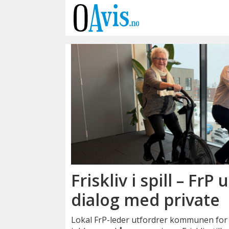
Emne:
frisklivssentralen
Friskliv i spill – FrP 
dialog med private
Lokal FrP-leder utfordrer kommunen for se