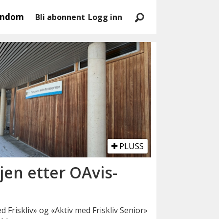
endom
Bli abonnent
Logg inn
PLUSS
jen etter OAvis-
 Friskliv» og «Aktiv med Friskliv Senior»