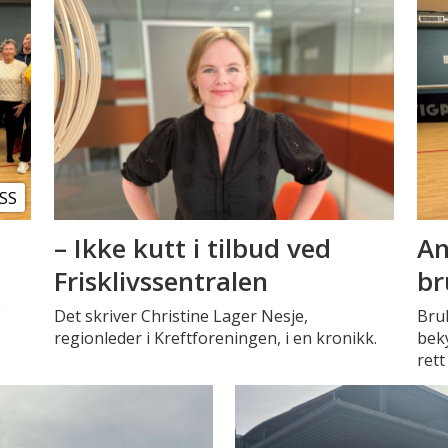
SS
– Ikke kutt i tilbud ved
An
Frisklivssentralen
br
e
Det skriver Christine Lager Nesje,
Bruk
regionleder i Kreftforeningen, i en kronikk.
beky
rett