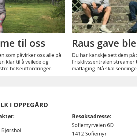
me til oss
Raus gave ble
n som påvirker oss alle på
Du har kanskje sett dem på 
n klar til å veilede og
Frisklivssentralen streamer t
stre helseutfordringer.
matlaging. Nå skal sendingen
OLK I OPPEGÅRD
aktør:
Besøksadresse:
Sofiemyrveien 6D
l Bjørshol
1412 Sofiemyr