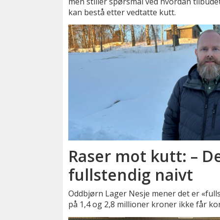
men stiller spørsmål ved hvordan tilbude
kan bestå etter vedtatte kutt.
Raser mot kutt: – De
fullstendig naivt
Oddbjørn Lager Nesje mener det er «fullst
på 1,4 og 2,8 millioner kroner ikke får ko