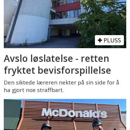
PLUSS
Avslo løslatelse - retten
fryktet bevisforspillelse
Den siktede læreren nekter på sin side for å
ha gjort noe straffbart.