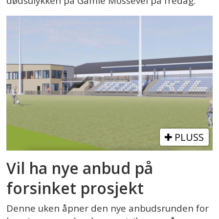
dødsulykken på Gamle Mossevei på fredag.
PLUSS
Vil ha nye anbud på
forsinket prosjekt
Denne uken åpner den nye anbudsrunden for