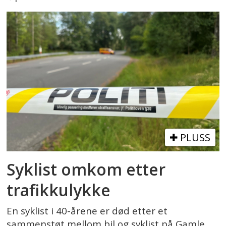
PLUSS
Syklist omkom etter
trafikkulykke
En syklist i 40-årene er død etter et
sammenstøt mellom bil og syklist på Gamle