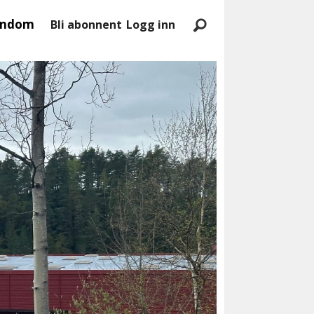
endom
Bli abonnent
Logg inn