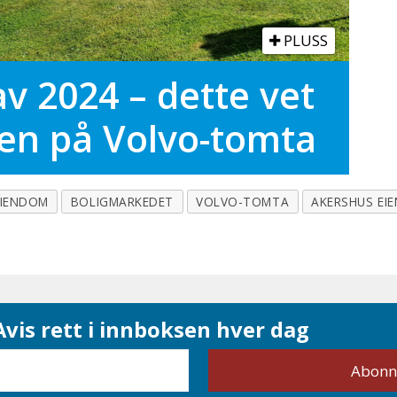
PLUSS
 av 2024 – dette vet
gen på Volvo-tomta
EIENDOM
BOLIGMARKEDET
VOLVO-TOMTA
AKERSHUS EI
vis rett i innboksen hver dag