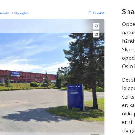
Sna
Oppeg
næri
håndt
Skand
oppdr
Oslo
Det s
leiep
verks
er, k
okkup
en ti
ifølg