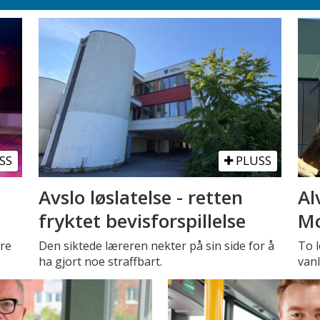
SS
PLUSS
Avslo løslatelse - retten
Al
fryktet bevisforspillelse
Mc
tre
Den siktede læreren nekter på sin side for å
To l
ha gjort noe straffbart.
vanl