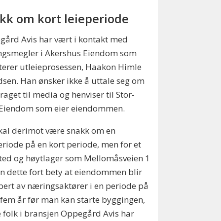
kk om kort leieperiode
ård Avis har vært i kontakt med
ngsmegler i Akershus Eiendom som
erer utleieprosessen, Haakon Himle
sen. Han ønsker ikke å uttale seg om
aget til media og henviser til Stor-
 Eiendom som eier eiendommen.
kal derimot være snakk om en
eriode på en kort periode, men for et
ted og høytlager som Mellomåsveien 1
an dette fort bety at eiendommen blir
ert av næringsaktører i en periode på
l fem år før man kan starte byggingen,
e folk i bransjen Oppegård Avis har