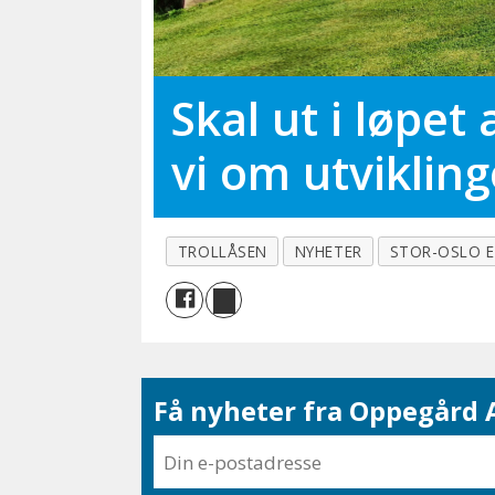
Skal ut i løpet
vi om utviklin
TROLLÅSEN
NYHETER
STOR-OSLO 
Få nyheter fra Oppegård A