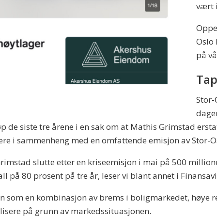
vært 
Oppeg
Oslo 
på vå
Tap
Stor-
dage
p de siste tre årene i en sak om at Mathis Grimstad erst
l være i sammenheng med en omfattende emisjon av Stor-
 Grimstad slutte etter en kriseemisjon i mai på 500 million
ll på 80 prosent på tre år, leser vi blant annet i Finansav
en som en kombinasjon av brems i boligmarkedet, høye re
ealisere på grunn av markedssituasjonen.