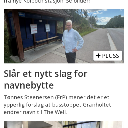
fra nye Kolbotn stasjon. Se bilder!
PLUSS
Slår et nytt slag for
navnebytte
Tønnes Steenersen (FrP) mener det er et
ypperlig forslag at busstoppet Granholtet
endrer navn til The Well.