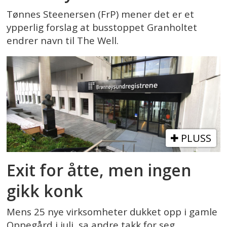
Tønnes Steenersen (FrP) mener det er et
ypperlig forslag at busstoppet Granholtet
endrer navn til The Well.
PLUSS
Exit for åtte, men ingen
gikk konk
Mens 25 nye virksomheter dukket opp i gamle
Oppegård i juli, sa andre takk for seg.