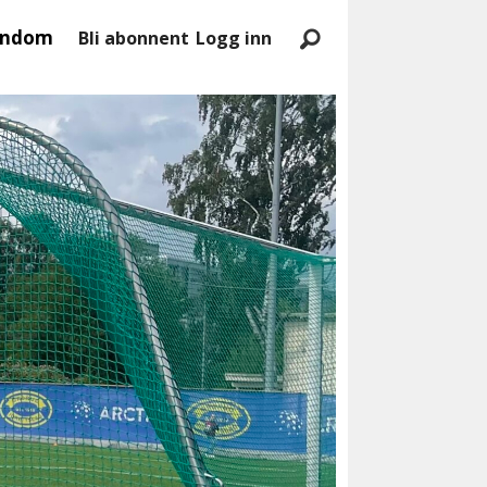
endom
Bli abonnent
Logg inn