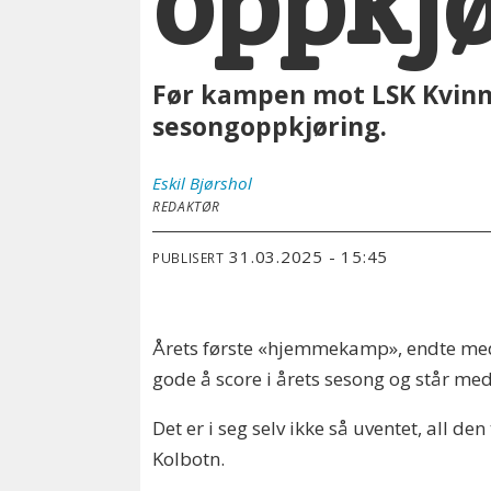
oppkj
Før kampen mot LSK Kvinner
sesongoppkjøring.
Eskil
Bjørshol
REDAKTØR
31.03.2025 - 15:45
PUBLISERT
Årets første «hjemmekamp», endte med 
gode å score i årets sesong og står med
Det er i seg selv ikke så uventet, all d
Kolbotn.