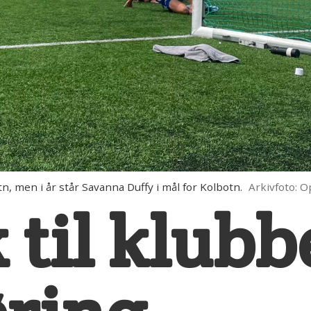
n, men i år står Savanna Duffy i mål for Kolbotn.
Arkivfoto: 
k til klub