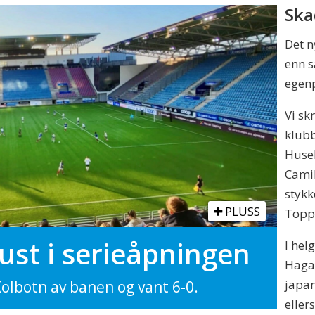
Ska
Det n
enn s
egenp
Vi sk
klubb
Huseb
Camil
stykk
PLUSS
Topp
ust i serieåpningen
I hel
Haga,
japa
olbotn av banen og vant 6-0.
eller