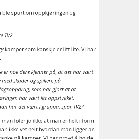
un ble spurt om oppkjøringen og
e TV2.
ngskamper som kanskje er litt lite. Vi har
.
te er noe dere kjenner på, at det har vært
e med skader og spillere på
lagsoppdrag, som har gjort at at
øringen har vært litt oppstykket.
an har det vært i gruppa, spør TV2?
, man føler jo ikke at man er helt i form
an ikke vet helt hvordan man ligger an
anke på kamper. Vi har prøvd å holde