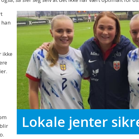
rt
r han
r ikke
lere
er.
Lokale jenter sikr
som
blir
o.