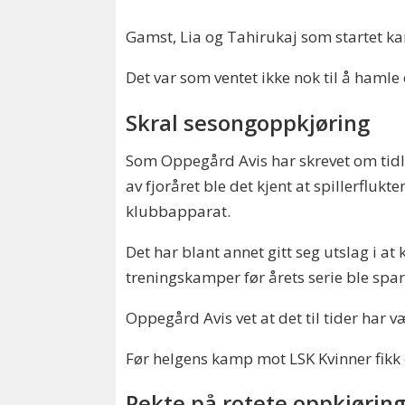
Gamst, Lia og Tahirukaj som startet k
Det var som ventet ikke nok til å haml
Skral sesongoppkjøring
Som Oppegård Avis har skrevet om tidlig
av fjoråret ble det kjent at spillerflukt
klubbapparat.
Det har blant annet gitt seg utslag i a
treningskamper før årets serie ble spa
Oppegård Avis vet at det til tider har 
Før helgens kamp mot LSK Kvinner fikk o
Pekte på rotete oppkjørin