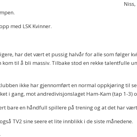
Niss,
ampen.
e opp med LSK Kvinner.
ere, har det vært et pussig halvår for alle som følger kv
en kom til å bli massiv. Tilbake stod en rekke talentfulle un
t klubben ikke har gjennomført en normal oppkjøring til s
rket i gang, mot andredivisjonslaget Ham-Kam (tap 1-3) o
vært bare en håndfull spillere på trening og at det har væ
gså TV2 sine seere et lite innblikk i de siste månedene.
g