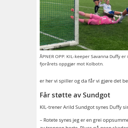
ÅPNER OPP: KIL-keeper Savanna Duffy er i
fjorårets oppgjør mot Kolbotn.
er her vi spiller og da får vi gjøre det b
Får støtte av Sundgot
KIL-trener Arild Sundgot synes Duffy si
– Rotete synes jeg er en grei oppsummer
av troppen borte. Pluss på noen skader o