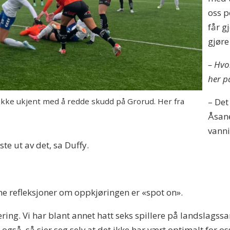
oss p
får g
gjøre
– Hvo
her p
kke ukjent med å redde skudd på Grorud. Her fra
– Det
Åsane
vanni
este ut av det, sa Duffy.
ne refleksjoner om oppkjøringen er «spot on».
ing. Vi har blant annet hatt seks spillere på landslagssa
gså, så sier seg selv at det ikke har vært optimalt for os