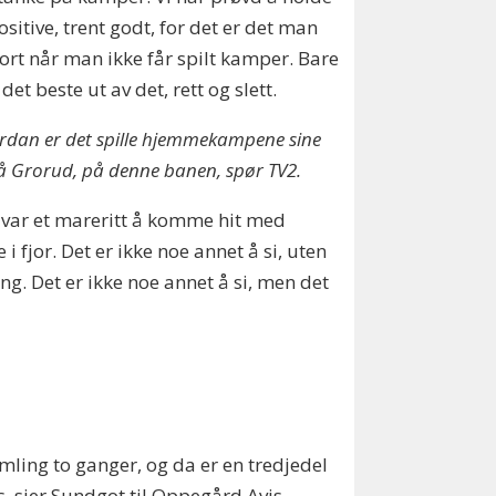
ositive, trent godt, for det er det man
jort når man ikke får spilt kamper. Bare
 det beste ut av det, rett og slett.
rdan er det spille hjemmekampene sine
å Grorud, på denne banen, spør TV2.
 var et mareritt å komme hit med
 i fjor. Det er ikke noe annet å si, uten
ng. Det er ikke noe annet å si, men det
mling to ganger, og da er en tredjedel
s, sier Sundgot til Oppegård Avis.