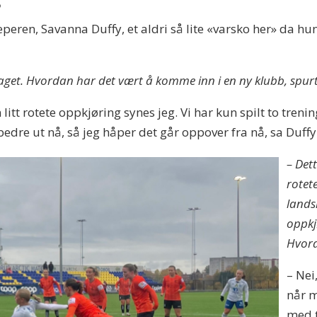
peren, Savanna Duffy, et aldri så lite «varsko her» da h
laget. Hvordan har det vært å komme inn i en ny klubb, spurt
 litt rotete oppkjøring synes jeg. Vi har kun spilt to treni
edre ut nå, så jeg håper det går oppover fra nå, sa Duffy
– Det
rotet
lands
oppkj
Hvord
– Nei
når m
med t