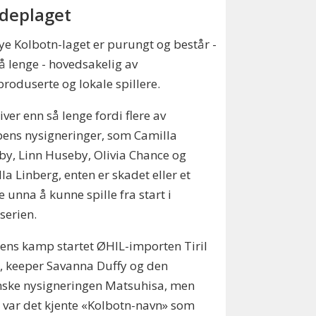
deplaget
ye Kolbotn-laget er purungt og består -
å lenge - hovedsakelig av
roduserte og lokale spillere.
river enn så lenge fordi flere av
ens nysigneringer, som Camilla
y, Linn Huseby, Olivia Chance og
la Linberg, enten er skadet eller et
e unna å kunne spille fra start i
serien.
gens kamp startet ØHIL-importen Tiril
 keeper Savanna Duffy og den
nske nysigneringen Matsuhisa, men
s var det kjente «Kolbotn-navn» som