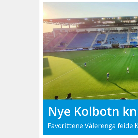
Nye Kolbotn kn
Favorittene Vålerenga feide K