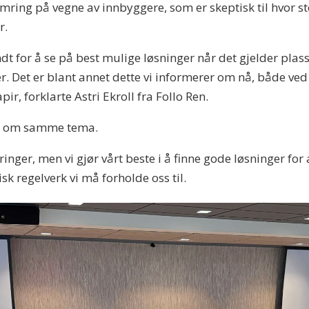
ing på vegne av innbyggere, som er skeptisk til hvor stor
r.
ndt for å se på best mulige løsninger når det gjelder plassut
. Det er blant annet dette vi informerer om nå, både v
ir, forklarte Astri Ekroll fra Follo Ren.
mål om samme tema.
nger, men vi gjør vårt beste i å finne gode løsninger for a
k regelverk vi må forholde oss til.