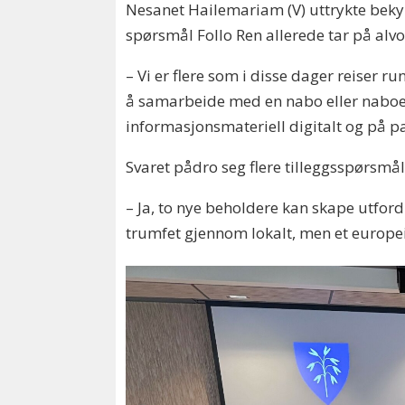
Nesanet Hailemariam (V) uttrykte bekymr
spørsmål Follo Ren allerede tar på alvo
– Vi er flere som i disse dager reiser ru
å samarbeide med en nabo eller naboer
informasjonsmateriell digitalt og på pap
Svaret pådro seg flere tilleggsspørs
– Ja, to nye beholdere kan skape utfordri
trumfet gjennom lokalt, men et europeis