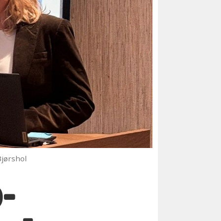
 Bjørshol
-