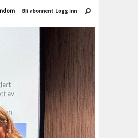
endom
Bli abonnent
Logg inn