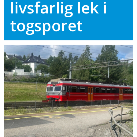
livsfarlig lek i
togsporet