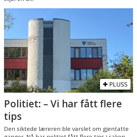
PLUSS
Politiet: – Vi har fått flere
tips
Den siktede læreren ble varslet om gjentatte
ganger. Nå har politiet fått flere tips i saken.