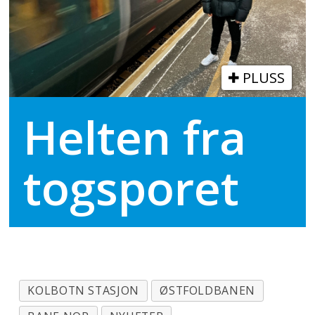
PLUSS
Helten fra
togsporet
KOLBOTN STASJON
ØSTFOLDBANEN