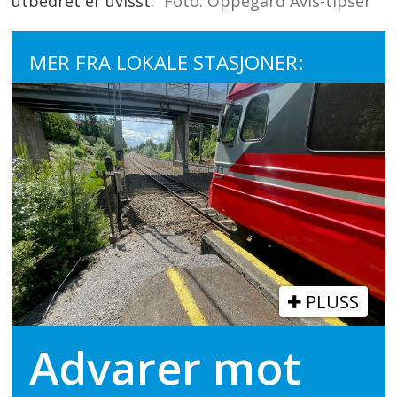
utbedret er uvisst.
Foto: Oppegård Avis-tipser
MER FRA LOKALE STASJONER:
PLUSS
Advarer mot