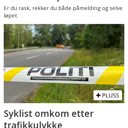
10. trinn.
Er du rask, rekker du både påmelding og selve
(Fra Utdanningsdirektoratet)
løpet.
PLUSS
Syklist omkom etter
trafikkulykke