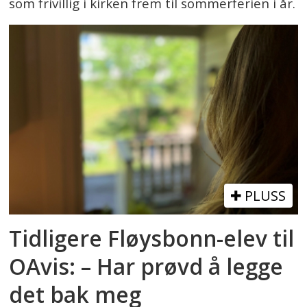
som frivillig i kirken frem til sommerferien i år.
PLUSS
Tidligere Fløysbonn-elev til
OAvis: – Har prøvd å legge
det bak meg