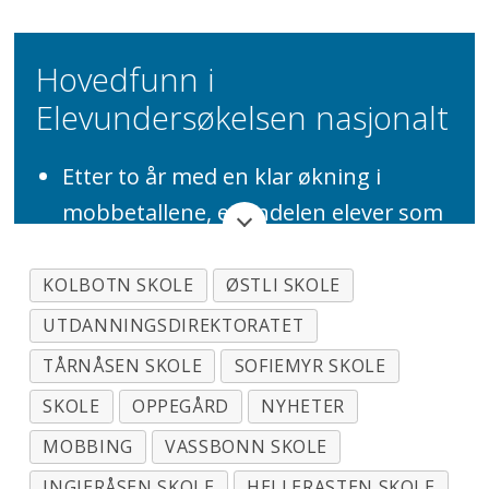
Hovedfunn i
Elevundersøkelsen nasjonalt
Etter to år med en klar økning i
mobbetallene, er andelen elever som
svarer at de blir mobbet i år på nivå
med fjoråret.
KOLBOTN SKOLE
ØSTLI SKOLE
UTDANNINGSDIREKTORATET
På 7. trinn svarer 12 prosent at de har
vært utsatt for mobbing, på 10. trinn
TÅRNÅSEN SKOLE
SOFIEMYR SKOLE
er andelen 11 prosent og i vg1 er
SKOLE
OPPEGÅRD
NYHETER
andelen 6 prosent.
MOBBING
VASSBONN SKOLE
I gruppen elever som svarer at de blir
INGIERÅSEN SKOLE
HELLERASTEN SKOLE