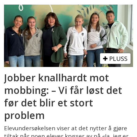
PLUSS
Jobber knallhardt mot
mobbing: – Vi får løst det
før det blir et stort
problem
Elevundersøkelsen viser at det nytter å gjøre
tiltak når noen elever krysser av på «Ja, jeg er