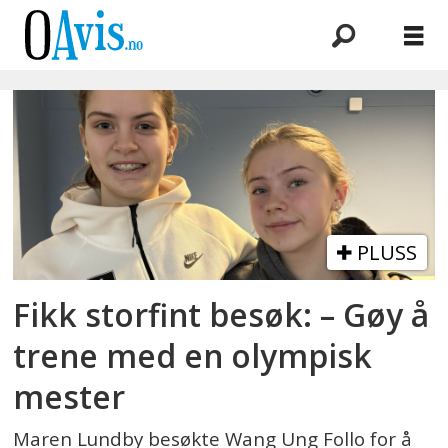
Emne:
wang
ung
follo
PLUSS
Fikk storfint besøk: – Gøy å
trene med en olympisk
mester
Maren Lundby besøkte Wang Ung Follo for å