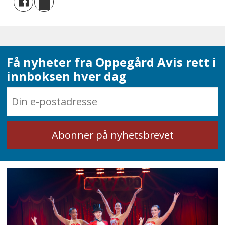
Få nyheter fra Oppegård Avis rett i
innboksen hver dag