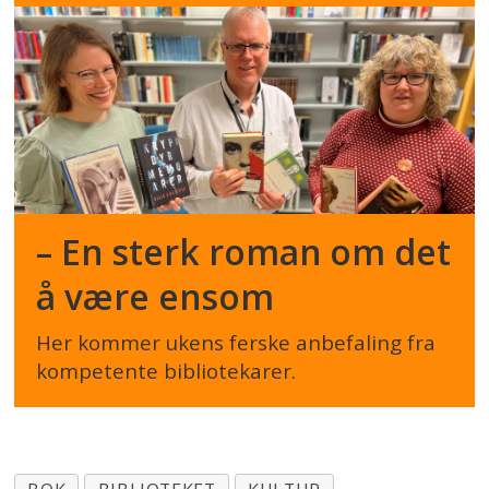
– En sterk roman om det
å være ensom
Her kommer ukens ferske anbefaling fra
kompetente bibliotekarer.