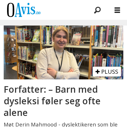
Emne:
bok
PLUSS
Forfatter: – Barn med
dysleksi føler seg ofte
alene
Møt Derin Mahmood - dyslektikeren som ble