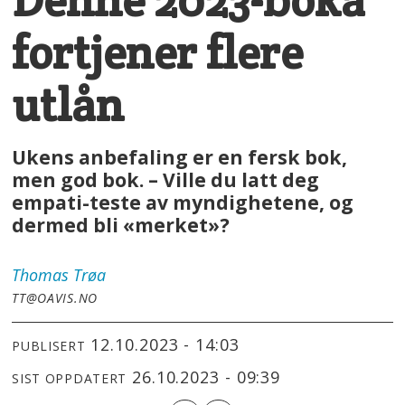
fortjener flere
utlån
Ukens anbefaling er en fersk bok,
men god bok. – Ville du latt deg
empati-teste av myndighetene, og
dermed bli «merket»?
Thomas
Trøa
TT@OAVIS.NO
12.10.2023 - 14:03
PUBLISERT
26.10.2023 - 09:39
SIST OPPDATERT